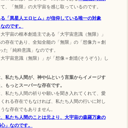
って、「無限」の大宇宙を感じ取っているのです。
ある「異星人エロヒム」が信仰している唯一の対象
」なのです。
大宇宙の根本創造主である「大宇宙意識（無限）」
高の存在であり、全知全能の「無限」の「想像力＝創
持った「純粋意識」なのです。
宇宙意識（無限）」が「想像＝創造(そうぞう)」し
は、私たち人間が、神や仏という言葉からイメージす
た、もっとスーパーな存在です。
は、私たち人間の祈りや願いを聞き入れてくれて、愛
てくれる存在でもなければ、私たち人間の行いに対し
ような存在でもありません。
は、私たち人間のことは元より、大宇宙の森羅万象の
関心」なのです。