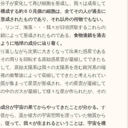
る分子が変化して再び細胞を形成し、我々は成長して
を構成する約６０兆個の細胞は、全てその人が過去に
て形成されたものであり、それ以外の何物でもない。
、リンゴ、海藻・・・我々が日頃摂取するこれらの
連鎖によって形成されたものである。
食物連鎖を過去
たように地球の成分に辿り着く。
り返しながら次第に大きくなって出来た惑星である
にその周りを回転する原始惑星雲が凝縮してできたも
そして、原始太陽系は我々の太陽系を含む銀河系の端
爆発の衝撃波によって収縮してできたと考えられてい
物質が集まって星雲が形成され、その星雲が凝縮して
河の中のガスが凝縮して様々な星が作られたが、その
の成分が宇宙の果てからやってきたことが分かる。
す
か昔から、遥か彼方の宇宙空間を漂っていた物質から
る。
従って、我々が生まれるということは、宇宙を構