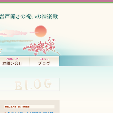
竜宮音秘（大和富
ISCOGRAPHY
OKS
コンサート、ライブ・活動情報｜INFORMATI
プロフィール｜PROFILE
CDの