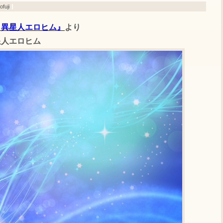
fuji
と異星人エロヒム』
より
星人エロヒム