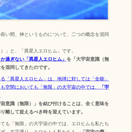
長い間、神というものについて、二つの概念を混同
）」と、「異星人エロヒム」です。
しか過ぎない「異星人エロヒム」
を「大宇宙意識（無
念を混同してきたのです。
ある「異星人エロヒム」は、地球に対しては「全能」
ても空間においても「無限」の大宇宙の中では、
「宇
。
宇宙意識（無限）」を結び付けることは、全く意味を
切り離して捉えるべき時を迎えています。
ても「無限」の大宇宙の中では、エロヒムも私たち
ぎず、文字通り、エロヒムも私たちも、
「宇宙の塵」