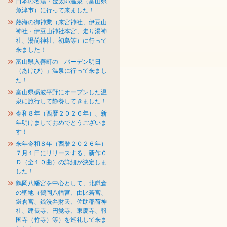
日本の名湯・金太郎温泉（富山県
魚津市）に行って来ました！
熱海の御神業（来宮神社、伊豆山
神社・伊豆山神社本宮、走り湯神
社、湯前神社、初島等）に行って
来ました！
富山県入善町の「バーデン明日
（あけび）」温泉に行って来まし
た！
富山県砺波平野にオープンした温
泉に旅行して静養してきました！
令和８年（西暦２０２６年）、新
年明けましておめでとうございま
す！
来年令和８年（西暦２０２６年）
７月１日にリリースする、新作Ｃ
Ｄ（全１０曲）の詳細が決定しま
した！
鶴岡八幡宮を中心として、北鎌倉
の聖地（鶴岡八幡宮、由比若宮、
鎌倉宮、銭洗弁財天、佐助稲荷神
社、建長寺、円覚寺、東慶寺、報
国寺（竹寺）等）を巡礼して来ま