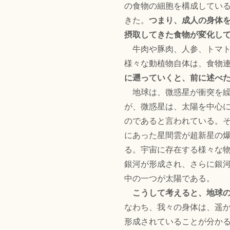
の食物の細胞を構成してい
きた。
つまり、成人の身体
摂取してきた食物が変化し
牛肉や豚肉、人参、トマト
様々な動植物自体は、食物
に遡っていくと、前に述べ
地球は、微惑星が衝突を繰
が、微惑星は、太陽を中心
のであると言われている。
にあった星間雲が超新星の
る。宇宙に存在する様々な
銀河が形成され、さらに銀
中の一つが太陽である。
こうして考えると、地球
なわち、我々の身体は、遥
形成されていることが分か