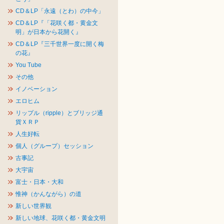
CD＆LP「永遠（とわ）の中今」
CD＆LP『「花咲く都・黄金文
明」が日本から花開く』
CD＆LP『三千世界一度に開く梅
の花』
You Tube
その他
イノベーション
エロヒム
リップル（ripple）とブリッジ通
貨ＸＲＰ
人生好転
個人（グループ）セッション
古事記
大宇宙
富士・日本・大和
惟神（かんながら）の道
新しい世界観
新しい地球、花咲く都・黄金文明