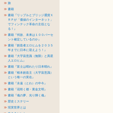
旅
書籍
書籍『リップルとブリッジ通貨Ｘ
ＲＰが「価値のインターネット」
でフィンテック革命の主役とな
る！』
書籍『何故、未来は１００パーセ
ント確定しているのか』
書籍『創造者エロヒムを２０３５
年までに日本に迎えよう！』
書籍『大宇宙意識（無限）と異星
人エロヒム』
書籍『富士は晴れたり日本晴れ』
書籍『根本創造主（大宇宙意識）
という唯一の実在』
書籍『永遠（とわ）の中今』
書籍『花咲く都・黄金文明』
書籍『魂の夢、光り輝く魂』
歴史ミステリー
現実世界とは