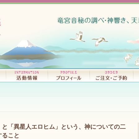
リリースCD・試聴｜D
書籍｜BO
」と「異星人エロヒム」という、神についての二
すること