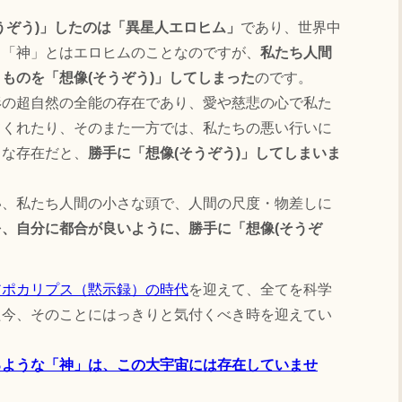
うぞう)」したのは「異星人エロヒム」
であり、世界中
る「神」とはエロヒムのことなのですが、
私たち人間
ものを「想像(そうぞう)」してしまった
のです。
形の超自然の全能の存在であり、愛や慈悲の心で私た
てくれたり、そのまた一方では、私たちの悪い行いに
うな存在だと、
勝手に「想像(そうぞう)」してしまいま
い、私たち人間の小さな頭で、人間の尺度・物差しに
、自分に都合が良いように、勝手に「想像(そうぞ
。
アポカリプス（黙示録）の時代
を迎えて、全てを科学
た今、そのことにはっきりと気付くべき時を迎えてい
るような「神」は、この大宇宙には存在していませ