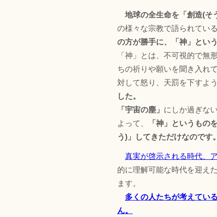
地球の全生命を「創造(そ
の様々な宗教で語られてい
の方が勝手に、「神」という
「神」とは、不可視的で無
ちの祈りや願いを聞き入れ
対して怒り、天罰を下すよ
した。
「宇宙の塵」
にしか過ぎな
よって、
「神」というものを
う)」してきただけなのです
真実が啓示される時代、
的に理解可能な時代を迎え
ます。
多くの人たちが考えてい
ん。