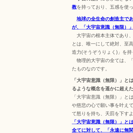
教
を持っており、五感を使
地球の全生命の創造主で
が、「大宇宙意識（無限）
大宇宙の根本主体であり、
とは、唯一にして絶対、至
造力(そうぞうりょく)」を
物理的大宇宙の全ては、「大
たものなのです。
「大宇宙意識（無限）」と
るような概念を遥かに超え
「大宇宙意識（無限）」と
や慈悲の心で願い事を叶え
て怒りを持ち、天罰を下す
「大宇宙意識（無限）」と
全てに対して、「永遠に無