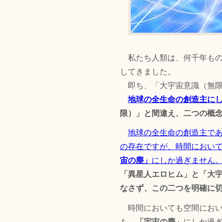
私たち人類は、何千年もの
してきました。
即ち、「大宇宙意識（無限
地球の全生命の創造主に
限）」と間違え、二つの概
地球の全生命の創造主で
の存在ですが、時間におい
宙の塵」
にしか過ぎません
「異星人エロヒム」と「大
なさず、この二つを明確に
時間においても空間におい
も、
「宇宙の塵」
にしか過