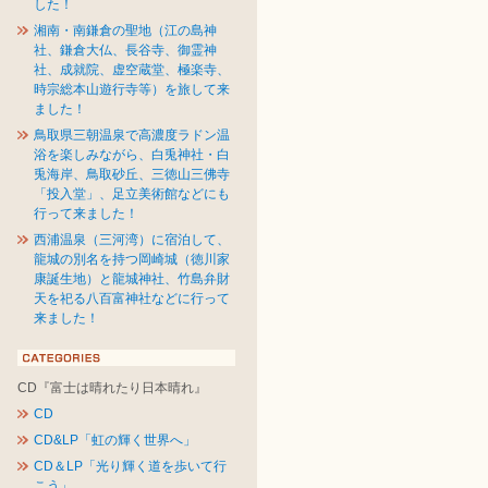
した！
湘南・南鎌倉の聖地（江の島神
社、鎌倉大仏、長谷寺、御霊神
社、成就院、虚空蔵堂、極楽寺、
時宗総本山遊行寺等）を旅して来
ました！
鳥取県三朝温泉で高濃度ラドン温
浴を楽しみながら、白兎神社・白
兎海岸、鳥取砂丘、三徳山三佛寺
「投入堂」、足立美術館などにも
行って来ました！
西浦温泉（三河湾）に宿泊して、
龍城の別名を持つ岡崎城（徳川家
康誕生地）と龍城神社、竹島弁財
天を祀る八百富神社などに行って
来ました！
CD『富士は晴れたり日本晴れ』
CD
CD&LP「虹の輝く世界へ」
CD＆LP「光り輝く道を歩いて行
こう」