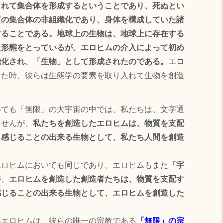
されて集合体を形成するということであり、死ぬとい
質の集合体の非組織化であり、身体を構成していた諸
することである。地球上の生物は、地球上に存在する
た形態をとっているが、エロヒムの介入によって初め
織化され、「生物」として形成されたのである。
エロ
した時、彼らは生態学の要素を取り入れて生物を創造
ても「無限」の大宇宙の中では、私たちは、文字通
ませんが、
私たちを創造したエロヒムは、物質を支配
も感じることの出来る生物として、私たち人間を創造
ロヒムにおいても同じであり、エロヒムもまた
「宇
が、
エロヒムを創造した創造者たちは、物質を支配す
感じることの出来る生物として、エロヒムを創造した
いエロヒムは、彼らの唯一の宗教である
「無限」の宗