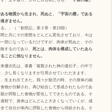
である物質から生まれ、死ぬと、「宇宙の塵」である
か過ぎません。
る。」（「創世記」第３章・第19節）
間と共にその形態をどんどん変化させており、今は
の一部になっているだけですが、肉体が死ぬと、その
離散するのであり、
死とは、肉体を構成していたあら
することに他なりません。
来優次氏は、著書「複製された神の遺伝子」の中で
で、少し長くなりますが引用させていただきます。
ち、生まれ出てきた。我々が胎児の時、その身体の細
た食物が分解され、再び結合して形成されたものであ
母親が摂取した食物が変化してできたものである。そ
く過程で、身体はどんどんと大きくなっていくが、成
、全て自分が体内に摂取した食物から供給される。そ