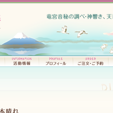
リリースCD・試聴｜D
書籍｜BO