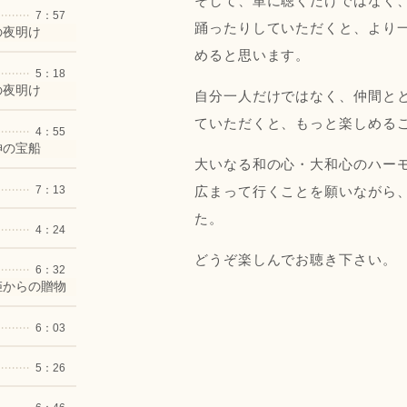
そして、単に聴くだけではなく
7：57
踊ったりしていただくと、より
の夜明け
めると思います。
5：18
の夜明け
自分一人だけではなく、仲間と
ていただくと、もっと楽しめる
4：55
神の宝船
大いなる和の心・大和心のハー
7：13
広まって行くことを願いながら
た。
4：24
どうぞ楽しんでお聴き下さい。
6：32
姫からの贈物
6：03
5：26