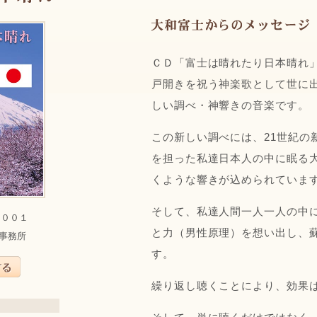
ＣＤ「富士は晴れたり日本晴れ
戸開きを祝う神楽歌として世に
しい調べ・神響きの音楽です。
この新しい調べには、21世紀の
を担った私達日本人の中に眠る
くような響きが込められていま
そして、私達人間一人一人の中
３００１
と力（男性原理）を想い出し、
事務所
す。
繰り返し聴くことにより、効果