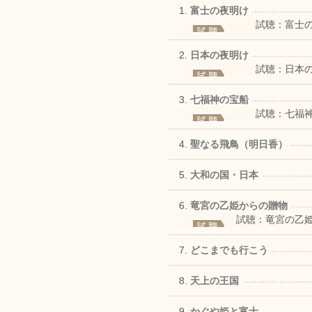
1.
富士の夜明け
試聴：富士
2.
日本の夜明け
試聴：日本
3.
七福神の宝船
試聴：七福
4.
聖なる飛鳥（明日香）
5.
大和の国・日本
6.
竜宮の乙姫からの贈物
試聴：竜宮の乙
7.
どこまでも行こう
8.
天上の王国
9.
かぐや姫と富士