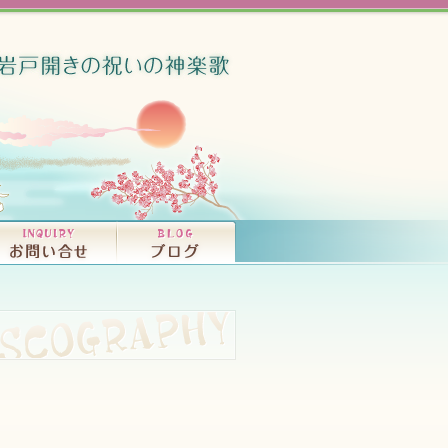
竜宮音秘（大和富
ISCOGRAPHY
OKS
コンサート、ライブ・活動情報｜INFORMATI
プロフィール｜PROFILE
CDの