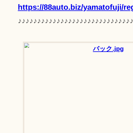
https://88auto.biz/yamatofuji/r
♪♪♪♪♪♪♪♪♪♪♪♪♪♪♪♪♪♪♪♪♪♪♪♪♪♪♪♪♪