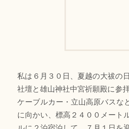
私は６月３０日、夏越の大祓の
社壇と雄山神社中宮祈願殿に参
ケーブルカー・立山高原バスな
に向かい、標高２４００メート
ルに２泊宿泊して、７月１日を