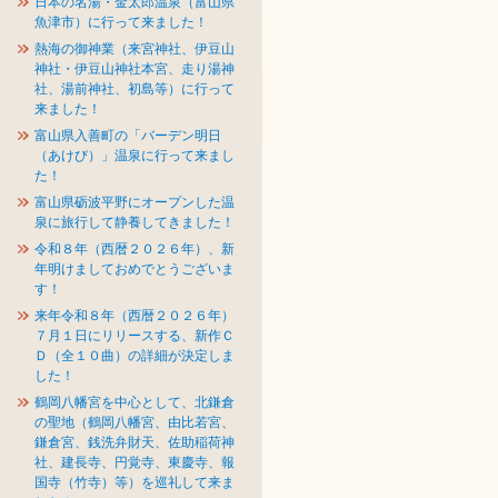
日本の名湯・金太郎温泉（富山県
魚津市）に行って来ました！
熱海の御神業（来宮神社、伊豆山
神社・伊豆山神社本宮、走り湯神
社、湯前神社、初島等）に行って
来ました！
富山県入善町の「バーデン明日
（あけび）」温泉に行って来まし
た！
富山県砺波平野にオープンした温
泉に旅行して静養してきました！
令和８年（西暦２０２６年）、新
年明けましておめでとうございま
す！
来年令和８年（西暦２０２６年）
７月１日にリリースする、新作Ｃ
Ｄ（全１０曲）の詳細が決定しま
した！
鶴岡八幡宮を中心として、北鎌倉
の聖地（鶴岡八幡宮、由比若宮、
鎌倉宮、銭洗弁財天、佐助稲荷神
社、建長寺、円覚寺、東慶寺、報
国寺（竹寺）等）を巡礼して来ま