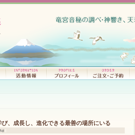
リリースCD・試聴｜D
書籍｜BO
学び、成長し、進化できる最善の場所にいる
uji