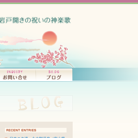
竜宮音秘（大和富
ISCOGRAPHY
OKS
コンサート、ライブ・活動情報｜INFORMATI
プロフィール｜PROFILE
CDの