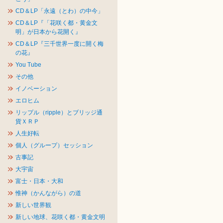
CD＆LP「永遠（とわ）の中今」
CD＆LP『「花咲く都・黄金文
明」が日本から花開く』
CD＆LP『三千世界一度に開く梅
の花』
You Tube
その他
イノベーション
エロヒム
リップル（ripple）とブリッジ通
貨ＸＲＰ
人生好転
個人（グループ）セッション
古事記
大宇宙
富士・日本・大和
惟神（かんながら）の道
新しい世界観
新しい地球、花咲く都・黄金文明