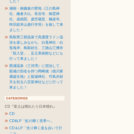
した！
湘南・南鎌倉の聖地（江の島神
社、鎌倉大仏、長谷寺、御霊神
社、成就院、虚空蔵堂、極楽寺、
時宗総本山遊行寺等）を旅して来
ました！
鳥取県三朝温泉で高濃度ラドン温
浴を楽しみながら、白兎神社・白
兎海岸、鳥取砂丘、三徳山三佛寺
「投入堂」、足立美術館などにも
行って来ました！
西浦温泉（三河湾）に宿泊して、
龍城の別名を持つ岡崎城（徳川家
康誕生地）と龍城神社、竹島弁財
天を祀る八百富神社などに行って
来ました！
CD『富士は晴れたり日本晴れ』
CD
CD&LP「虹の輝く世界へ」
CD＆LP「光り輝く道を歩いて行
こう」