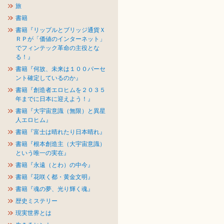
旅
書籍
書籍『リップルとブリッジ通貨Ｘ
ＲＰが「価値のインターネット」
でフィンテック革命の主役とな
る！』
書籍『何故、未来は１００パーセ
ント確定しているのか』
書籍『創造者エロヒムを２０３５
年までに日本に迎えよう！』
書籍『大宇宙意識（無限）と異星
人エロヒム』
書籍『富士は晴れたり日本晴れ』
書籍『根本創造主（大宇宙意識）
という唯一の実在』
書籍『永遠（とわ）の中今』
書籍『花咲く都・黄金文明』
書籍『魂の夢、光り輝く魂』
歴史ミステリー
現実世界とは