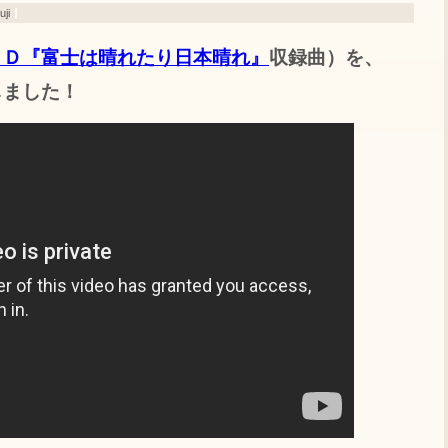
ji
ＣＤ『富士は晴れたり日本晴れ』
収録曲）を、
しました！