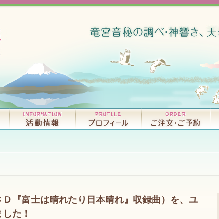
リリースCD・試聴｜D
書籍｜BO
ＣＤ『富士は晴れたり日本晴れ』収録曲）を、ユ
ました！