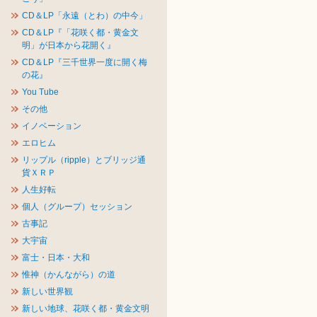
CD＆LP「永遠（とわ）の中今」
CD＆LP『「花咲く都・黄金文
明」が日本から花開く』
CD＆LP『三千世界一度に開く梅
の花』
You Tube
その他
イノベーション
エロヒム
リップル（ripple）とブリッジ通
貨ＸＲＰ
人生好転
個人（グループ）セッション
古事記
大宇宙
富士・日本・大和
惟神（かんながら）の道
新しい世界観
新しい地球、花咲く都・黄金文明