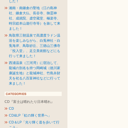
した！
湘南・南鎌倉の聖地（江の島神
社、鎌倉大仏、長谷寺、御霊神
社、成就院、虚空蔵堂、極楽寺、
時宗総本山遊行寺等）を旅して来
ました！
鳥取県三朝温泉で高濃度ラドン温
浴を楽しみながら、白兎神社・白
兎海岸、鳥取砂丘、三徳山三佛寺
「投入堂」、足立美術館などにも
行って来ました！
西浦温泉（三河湾）に宿泊して、
龍城の別名を持つ岡崎城（徳川家
康誕生地）と龍城神社、竹島弁財
天を祀る八百富神社などに行って
来ました！
CD『富士は晴れたり日本晴れ』
CD
CD&LP「虹の輝く世界へ」
CD＆LP「光り輝く道を歩いて行
こう」