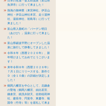
日本の名湯・金太郎温泉（富山県
魚津市）に行って来ました！
熱海の御神業（来宮神社、伊豆山
神社・伊豆山神社本宮、走り湯神
社、湯前神社、初島等）に行って
来ました！
富山県入善町の「バーデン明日
（あけび）」温泉に行って来まし
た！
富山県砺波平野にオープンした温
泉に旅行して静養してきました！
令和８年（西暦２０２６年）、新
年明けましておめでとうございま
す！
来年令和８年（西暦２０２６年）
７月１日にリリースする、新作Ｃ
Ｄ（全１０曲）の詳細が決定しま
した！
鶴岡八幡宮を中心として、北鎌倉
の聖地（鶴岡八幡宮、由比若宮、
鎌倉宮、銭洗弁財天、佐助稲荷神
社、建長寺、円覚寺、東慶寺、報
国寺（竹寺）等）を巡礼して来ま