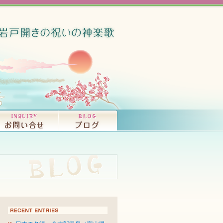
竜宮音秘（大和富
ISCOGRAPHY
OKS
コンサート、ライブ・活動情報｜INFORMATI
プロフィール｜PROFILE
CDの