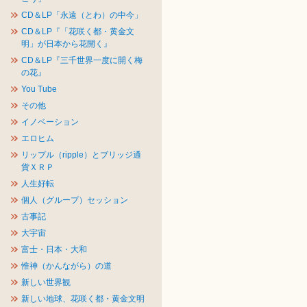
CD＆LP「永遠（とわ）の中今」
CD＆LP『「花咲く都・黄金文
明」が日本から花開く』
CD＆LP『三千世界一度に開く梅
の花』
You Tube
その他
イノベーション
エロヒム
リップル（ripple）とブリッジ通
貨ＸＲＰ
人生好転
個人（グループ）セッション
古事記
大宇宙
富士・日本・大和
惟神（かんながら）の道
新しい世界観
新しい地球、花咲く都・黄金文明