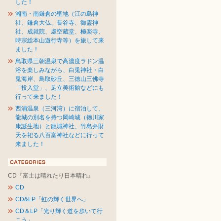
した！
湘南・南鎌倉の聖地（江の島神
社、鎌倉大仏、長谷寺、御霊神
社、成就院、虚空蔵堂、極楽寺、
時宗総本山遊行寺等）を旅して来
ました！
鳥取県三朝温泉で高濃度ラドン温
浴を楽しみながら、白兎神社・白
兎海岸、鳥取砂丘、三徳山三佛寺
「投入堂」、足立美術館などにも
行って来ました！
西浦温泉（三河湾）に宿泊して、
龍城の別名を持つ岡崎城（徳川家
康誕生地）と龍城神社、竹島弁財
天を祀る八百富神社などに行って
来ました！
CD『富士は晴れたり日本晴れ』
CD
CD&LP「虹の輝く世界へ」
CD＆LP「光り輝く道を歩いて行
こう」