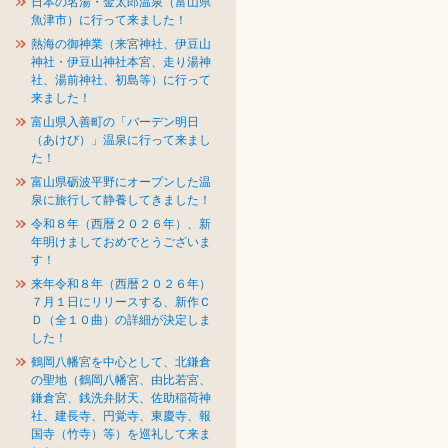
日本の名湯・金太郎温泉（富山県
魚津市）に行って来ました！
熱海の御神業（来宮神社、伊豆山
神社・伊豆山神社本宮、走り湯神
社、湯前神社、初島等）に行って
来ました！
富山県入善町の「バーデン明日
（あけび）」温泉に行って来まし
た！
富山県砺波平野にオープンした温
泉に旅行して静養してきました！
令和８年（西暦２０２６年）、新
年明けましておめでとうございま
す！
来年令和８年（西暦２０２６年）
７月１日にリリースする、新作Ｃ
Ｄ（全１０曲）の詳細が決定しま
した！
鶴岡八幡宮を中心として、北鎌倉
の聖地（鶴岡八幡宮、由比若宮、
鎌倉宮、銭洗弁財天、佐助稲荷神
社、建長寺、円覚寺、東慶寺、報
国寺（竹寺）等）を巡礼して来ま