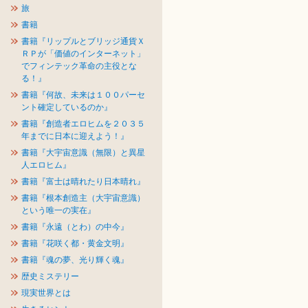
旅
書籍
書籍『リップルとブリッジ通貨Ｘ
ＲＰが「価値のインターネット」
でフィンテック革命の主役とな
る！』
書籍『何故、未来は１００パーセ
ント確定しているのか』
書籍『創造者エロヒムを２０３５
年までに日本に迎えよう！』
書籍『大宇宙意識（無限）と異星
人エロヒム』
書籍『富士は晴れたり日本晴れ』
書籍『根本創造主（大宇宙意識）
という唯一の実在』
書籍『永遠（とわ）の中今』
書籍『花咲く都・黄金文明』
書籍『魂の夢、光り輝く魂』
歴史ミステリー
現実世界とは