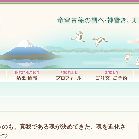
リリースCD・試聴｜D
書籍｜BO
うのも、真我である魂が決めてきた、魂を進化さ
一つ