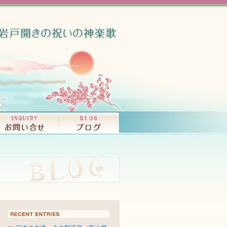
竜宮音秘（大和富
ISCOGRAPHY
OKS
コンサート、ライブ・活動情報｜INFORMATI
プロフィール｜PROFILE
CDの