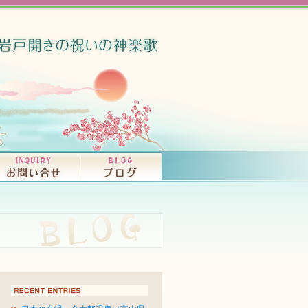
竜宮音秘（大和富
ISCOGRAPHY
OKS
コンサート、ライブ・活動情報｜INFORMATI
プロフィール｜PROFILE
CDの