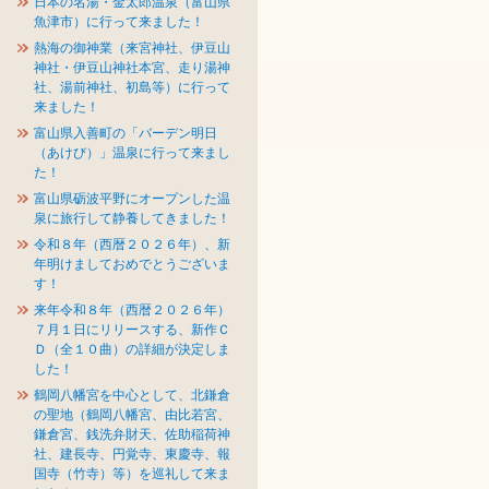
日本の名湯・金太郎温泉（富山県
魚津市）に行って来ました！
熱海の御神業（来宮神社、伊豆山
神社・伊豆山神社本宮、走り湯神
社、湯前神社、初島等）に行って
来ました！
富山県入善町の「バーデン明日
（あけび）」温泉に行って来まし
た！
富山県砺波平野にオープンした温
泉に旅行して静養してきました！
令和８年（西暦２０２６年）、新
年明けましておめでとうございま
す！
来年令和８年（西暦２０２６年）
７月１日にリリースする、新作Ｃ
Ｄ（全１０曲）の詳細が決定しま
した！
鶴岡八幡宮を中心として、北鎌倉
の聖地（鶴岡八幡宮、由比若宮、
鎌倉宮、銭洗弁財天、佐助稲荷神
社、建長寺、円覚寺、東慶寺、報
国寺（竹寺）等）を巡礼して来ま