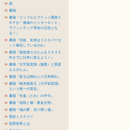
旅
書籍
書籍『リップルとブリッジ通貨Ｘ
ＲＰが「価値のインターネット」
でフィンテック革命の主役とな
る！』
書籍『何故、未来は１００パーセ
ント確定しているのか』
書籍『創造者エロヒムを２０３５
年までに日本に迎えよう！』
書籍『大宇宙意識（無限）と異星
人エロヒム』
書籍『富士は晴れたり日本晴れ』
書籍『根本創造主（大宇宙意識）
という唯一の実在』
書籍『永遠（とわ）の中今』
書籍『花咲く都・黄金文明』
書籍『魂の夢、光り輝く魂』
歴史ミステリー
現実世界とは