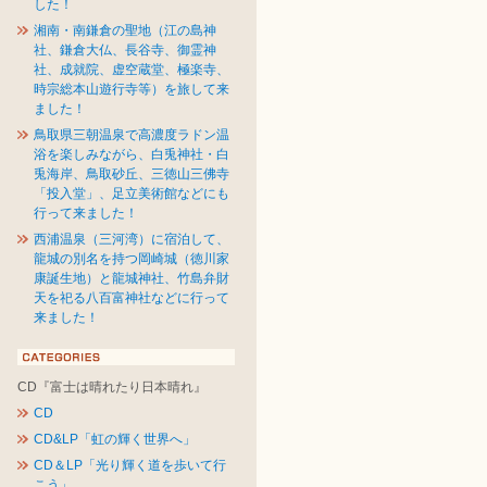
した！
湘南・南鎌倉の聖地（江の島神
社、鎌倉大仏、長谷寺、御霊神
社、成就院、虚空蔵堂、極楽寺、
時宗総本山遊行寺等）を旅して来
ました！
鳥取県三朝温泉で高濃度ラドン温
浴を楽しみながら、白兎神社・白
兎海岸、鳥取砂丘、三徳山三佛寺
「投入堂」、足立美術館などにも
行って来ました！
西浦温泉（三河湾）に宿泊して、
龍城の別名を持つ岡崎城（徳川家
康誕生地）と龍城神社、竹島弁財
天を祀る八百富神社などに行って
来ました！
CD『富士は晴れたり日本晴れ』
CD
CD&LP「虹の輝く世界へ」
CD＆LP「光り輝く道を歩いて行
こう」