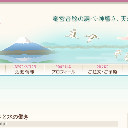
リリースCD・試聴｜D
書籍｜BO
きと水の働き
fuji