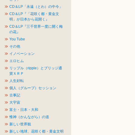
CD＆LP「永遠（とわ）の中今」
CD＆LP『「花咲く都・黄金文
明」が日本から花開く』
CD＆LP『三千世界一度に開く梅
の花』
You Tube
その他
イノベーション
エロヒム
リップル（ripple）とブリッジ通
貨ＸＲＰ
人生好転
個人（グループ）セッション
古事記
大宇宙
富士・日本・大和
惟神（かんながら）の道
新しい世界観
新しい地球、花咲く都・黄金文明