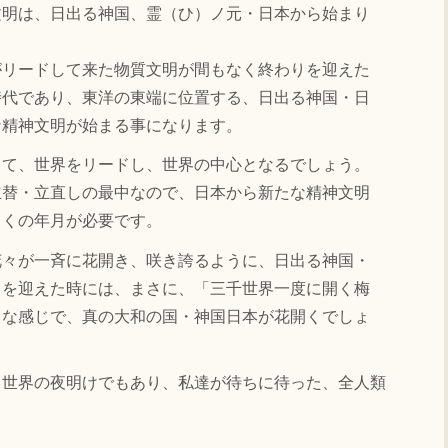
文明は、日出る神国、霊（ひ）ノ元・日本から始まり
がリードして来た物質文明が間もなく終わりを迎えた
時代であり、東洋の東端に位置する、日出る神国・日
な精神文明が始まる事になります。
して、世界をリードし、世界の中心となるでしょう。
立替・立直しの最中なので、日本から新たな精神文明
らくの年月が必要です。
花々が一斉に花開き、咲き誇るように、日出る神国・
出を迎えた時には、まさに、「三千世界一度に開く梅
リな感じで、真の大和の国・神国日本が花開くでしょ
・世界の夜明けでもあり、私達が待ちに待った、全人類
。