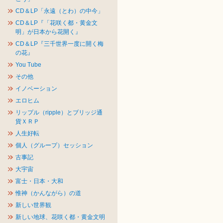
CD＆LP「永遠（とわ）の中今」
CD＆LP『「花咲く都・黄金文
明」が日本から花開く』
CD＆LP『三千世界一度に開く梅
の花』
You Tube
その他
イノベーション
エロヒム
リップル（ripple）とブリッジ通
貨ＸＲＰ
人生好転
個人（グループ）セッション
古事記
大宇宙
富士・日本・大和
惟神（かんながら）の道
新しい世界観
新しい地球、花咲く都・黄金文明