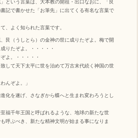
花」という言葉は、大本教の開祖・出口なおに、「艮
動書記で書かせた「お筆先」に出てくる有名な言葉で
して、よく知られた言葉です。
花、艮（うしとら）の金神の世に成りたぞよ。梅で開
と成りたぞよ。・・・・・
すぞよ。・・・・・
を致して天下太平に世を治めて万古末代続く神国の世
違わんぞよ。」
的進化を遂げ、さなぎから蝶へと生まれ変わろうとし
で至福千年王国と呼ばれるような、地球の新たな世
でも呼ぶべき、新たな精神文明が始まる事になりま