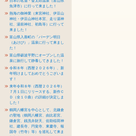
日本の名湯・金太郎温泉（富山県
魚津市）に行って来ました！
熱海の御神業（来宮神社、伊豆山
神社・伊豆山神社本宮、走り湯神
社、湯前神社、初島等）に行って
来ました！
富山県入善町の「バーデン明日
（あけび）」温泉に行って来まし
た！
富山県砺波平野にオープンした温
泉に旅行して静養してきました！
令和８年（西暦２０２６年）、新
年明けましておめでとうございま
す！
来年令和８年（西暦２０２６年）
７月１日にリリースする、新作Ｃ
Ｄ（全１０曲）の詳細が決定しま
した！
鶴岡八幡宮を中心として、北鎌倉
の聖地（鶴岡八幡宮、由比若宮、
鎌倉宮、銭洗弁財天、佐助稲荷神
社、建長寺、円覚寺、東慶寺、報
国寺（竹寺）等）を巡礼して来ま