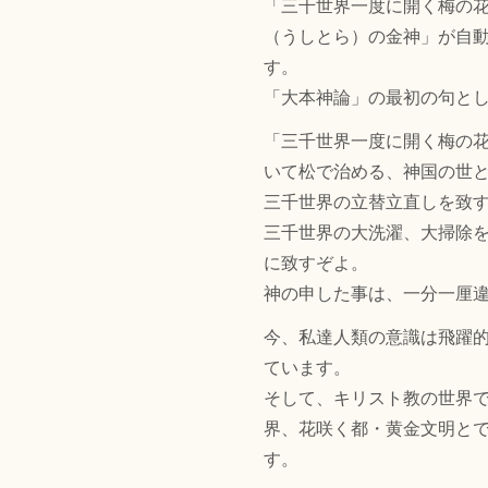
「三千世界一度に開く梅の
（うしとら）の金神」が自
す。
「大本神論」の最初の句と
「三千世界一度に開く梅の
いて松で治める、神国の世
三千世界の立替立直しを致
三千世界の大洗濯、大掃除
に致すぞよ。
神の申した事は、一分一厘
今、私達人類の意識は飛躍
ています。
そして、キリスト教の世界
界、花咲く都・黄金文明と
す。