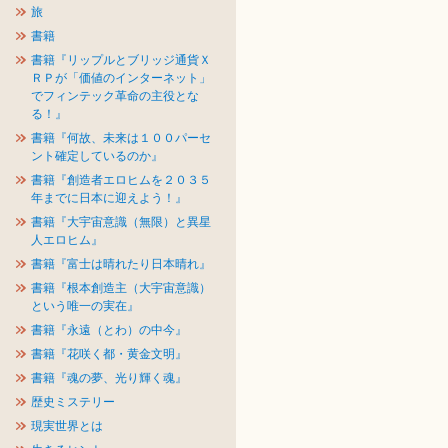
旅
書籍
書籍『リップルとブリッジ通貨Ｘ
ＲＰが「価値のインターネット」
でフィンテック革命の主役とな
る！』
書籍『何故、未来は１００パーセ
ント確定しているのか』
書籍『創造者エロヒムを２０３５
年までに日本に迎えよう！』
書籍『大宇宙意識（無限）と異星
人エロヒム』
書籍『富士は晴れたり日本晴れ』
書籍『根本創造主（大宇宙意識）
という唯一の実在』
書籍『永遠（とわ）の中今』
書籍『花咲く都・黄金文明』
書籍『魂の夢、光り輝く魂』
歴史ミステリー
現実世界とは