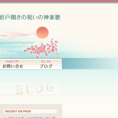
竜宮音秘（大和富
ISCOGRAPHY
OKS
コンサート、ライブ・活動情報｜INFORMATI
プロフィール｜PROFILE
CDの