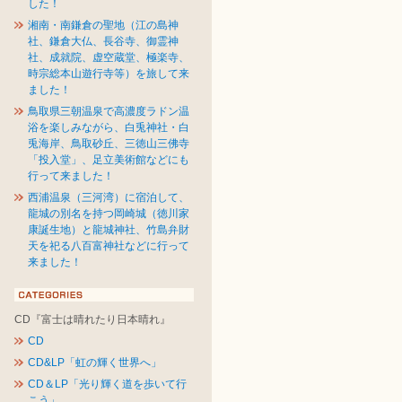
した！
湘南・南鎌倉の聖地（江の島神
社、鎌倉大仏、長谷寺、御霊神
社、成就院、虚空蔵堂、極楽寺、
時宗総本山遊行寺等）を旅して来
ました！
鳥取県三朝温泉で高濃度ラドン温
浴を楽しみながら、白兎神社・白
兎海岸、鳥取砂丘、三徳山三佛寺
「投入堂」、足立美術館などにも
行って来ました！
西浦温泉（三河湾）に宿泊して、
龍城の別名を持つ岡崎城（徳川家
康誕生地）と龍城神社、竹島弁財
天を祀る八百富神社などに行って
来ました！
CD『富士は晴れたり日本晴れ』
CD
CD&LP「虹の輝く世界へ」
CD＆LP「光り輝く道を歩いて行
こう」